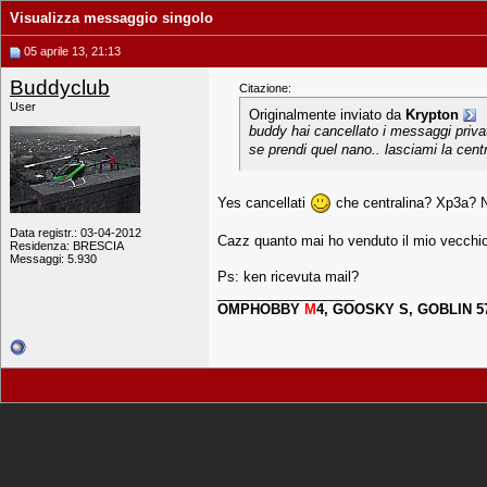
Visualizza messaggio singolo
05 aprile 13, 21:13
Buddyclub
Citazione:
User
Originalmente inviato da
Krypton
buddy hai cancellato i messaggi privati
se prendi quel nano.. lasciami la centr
Yes cancellati
che centralina? Xp3a? No
Data registr.: 03-04-2012
Cazz quanto mai ho venduto il mio vecchio
Residenza: BRESCIA
Messaggi: 5.930
Ps: ken ricevuta mail?
__________________
OMPHOBBY
M
4, GOOSKY S, GOBLIN 5