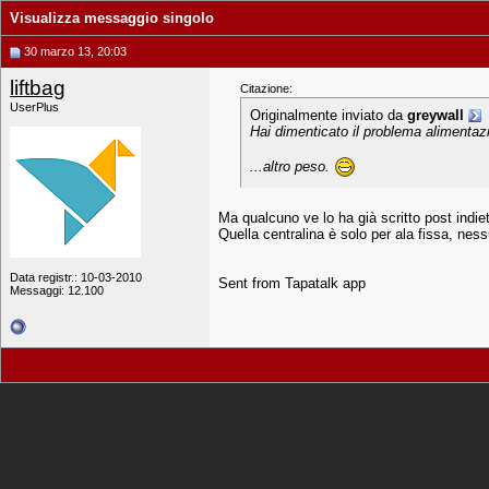
Visualizza messaggio singolo
30 marzo 13, 20:03
liftbag
Citazione:
UserPlus
Originalmente inviato da
greywall
Hai dimenticato il problema alimentazi
...altro peso.
Ma qualcuno ve lo ha già scritto post indiet
Quella centralina è solo per ala fissa, nessu
Data registr.: 10-03-2010
Sent from Tapatalk app
Messaggi: 12.100