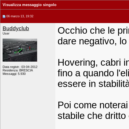
Visualizza messaggio singolo
06 marzo 13, 19:32
Buddyclub
Occhio che le pri
User
dare negativo, lo 
Hovering, cabri i
Data registr.: 03-04-2012
fino a quando l'el
Residenza: BRESCIA
Messaggi: 5.930
essere in stabilit
Poi come noterai 
stabile che dritto