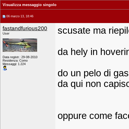
Visualizza messaggio singolo
06 marzo 13, 18:46
fastandfurious200
scusate ma riepi
User
da hely in hoveri
Data registr.: 29-08-2010
Residenza: Como
Messaggi: 1.224
do un pelo di ga
da qui non capisc
oppure come facci