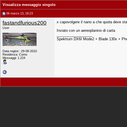
Visualizza messaggio singolo
06 marzo 13, 18:23
fastandfurious200
x capovolgere il nano a che quota deve sta
User
Inviato con un aereoplanino di carta
__________________
Spektrum DX6I Mode2 + Blade 130x + Pho
Data registr.: 29-08-2010
Residenza: Como
Messaggi: 1.224