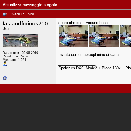
Visualizza messaggio singolo
01 marzo 13, 15:58
fastandfurious200
spero che così. vadano bene
User
Data registr.: 29-08-2010
Inviato con un aereoplanino di carta
Residenza: Como
Messaggi: 1.224
__________________
Spektrum DX6I Mode2 + Blade 130x + Pho