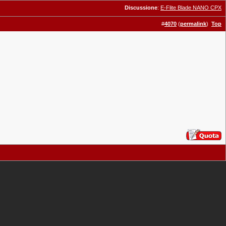
Discussione
:
E-Flite Blade NANO CPX
#
4070
(
permalink
)
Top