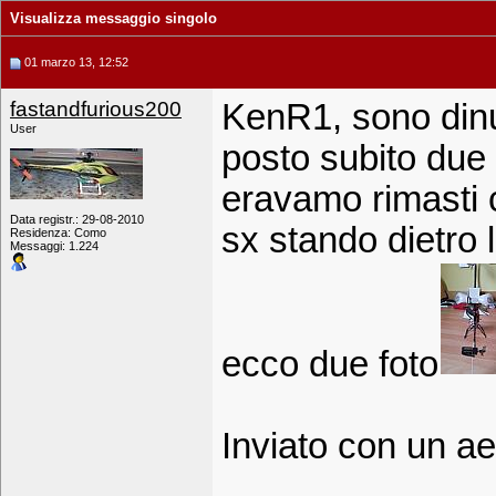
Visualizza messaggio singolo
01 marzo 13, 12:52
fastandfurious200
KenR1, sono dinuov
User
posto subito due f
eravamo rimasti ch
Data registr.: 29-08-2010
sx stando dietro 
Residenza: Como
Messaggi: 1.224
ecco due foto
Inviato con un ae