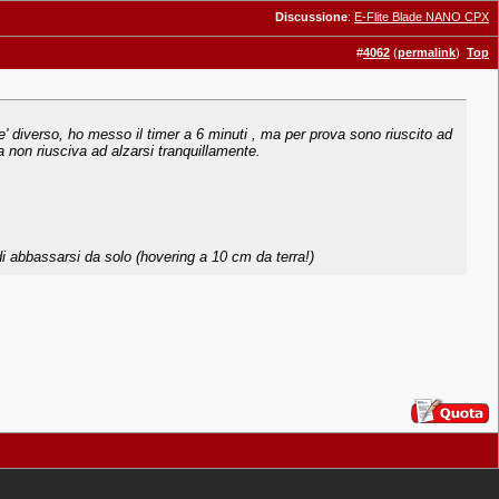
Discussione
:
E-Flite Blade NANO CPX
#
4062
(
permalink
)
Top
 e' diverso, ho messo il timer a 6 minuti , ma per prova sono riuscito ad
 non riusciva ad alzarsi tranquillamente.
di abbassarsi da solo (hovering a 10 cm da terra!)