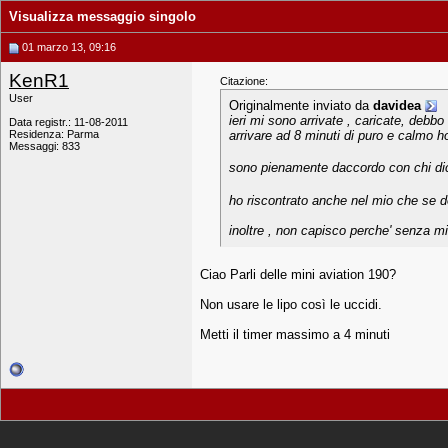
Visualizza messaggio singolo
01 marzo 13, 09:16
KenR1
Citazione:
User
Originalmente inviato da
davidea
ieri mi sono arrivate , caricate, debbo
Data registr.: 11-08-2011
Residenza: Parma
arrivare ad 8 minuti di puro e calmo 
Messaggi: 833
sono pienamente daccordo con chi dice
ho riscontrato anche nel mio che se d
inoltre , non capisco perche' senza mi
Ciao Parli delle mini aviation 190?
Non usare le lipo così le uccidi.
Metti il timer massimo a 4 minuti