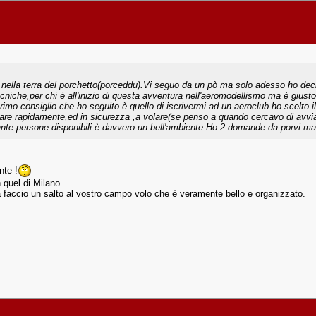
 nella terra del porchetto(porceddu).Vi seguo da un pò ma solo adesso ho deci
 tecniche,per chi è all'inizio di questa avventura nell'aeromodellismo ma è gi
primo consiglio che ho seguito è quello di iscrivermi ad un aeroclub-ho scelto i
re rapidamente,ed in sicurezza ,a volare(se penso a quando cercavo di avviar
nte persone disponibili è davvero un bell'ambiente.Ho 2 domande da porvi ma no
nte !
n quel di Milano.
a faccio un salto al vostro campo volo che è veramente bello e organizzato.