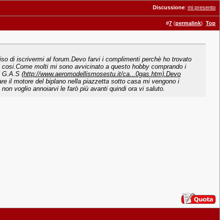
Discussione
:
mi presento
#
7
(
permalink
)
Top
so di iscrivermi al forum.Devo farvi i complimenti perchè ho trovato
usto cosi.Come molti mi sono avvicinato a questo hobby comprando i
l G.A.S (
http://www.aeromodellismosestu.it/ca...0gas.htm).Devo
e il motore del biplano nella piazzetta sotto casa mi vengono i
n voglio annoiarvi le farò più avanti quindi ora vi saluto.