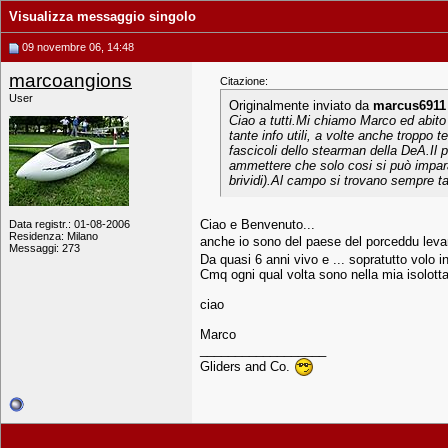
Visualizza messaggio singolo
09 novembre 06, 14:48
marcoangions
Citazione:
User
Originalmente inviato da
marcus6911
Ciao a tutti.Mi chiamo Marco ed abito
tante info utili, a volte anche troppo
fascicoli dello stearman della DeA.Il 
ammettere che solo cosi si può impara
brividi).Al campo si trovano sempre ta
Ciao e Benvenuto...
Data registr.: 01-08-2006
Residenza: Milano
anche io sono del paese del porceddu leva
Messaggi: 273
Da quasi 6 anni vivo e ... sopratutto volo i
Cmq ogni qual volta sono nella mia isolott
ciao
Marco
__________________
Gliders and Co.