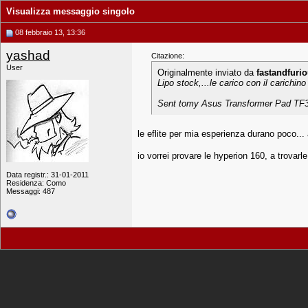
Visualizza messaggio singolo
08 febbraio 13, 13:36
yashad
Citazione:
User
Originalmente inviato da
fastandfuri
Lipo stock,...le carico con il carichin
Sent tomy Asus Transformer Pad T
le eflite per mia esperienza durano poco...
io vorrei provare le hyperion 160, a trovarle.
Data registr.: 31-01-2011
Residenza: Como
Messaggi: 487