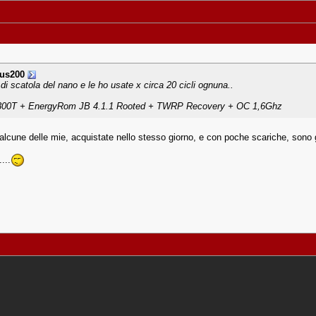
ous200
o di scatola del nano e le ho usate x circa 20 cicli ognuna..
F300T + EnergyRom JB 4.1.1 Rooted + TWRP Recovery + OC 1,6Ghz
 alcune delle mie, acquistate nello stesso giorno, e con poche scariche, sono 
...