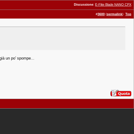
Discussione
:
E-Flite Blade NANO CPX
#
3600
(
permalink
)
Top
già un po' spompe...