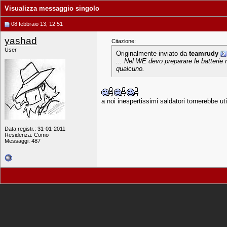
Visualizza messaggio singolo
08 febbraio 13, 12:51
yashad
Citazione:
User
Originalmente inviato da
teamrudy
... Nel WE devo preparare le batterie 
qualcuno.
a noi inespertissimi saldatori tornerebbe ut
Data registr.: 31-01-2011
Residenza: Como
Messaggi: 487