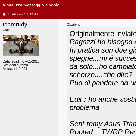
Visualizza messaggio singolo
08 febbraio 13, 12:40
teamrudy
Citazione:
User
Originalmente inviat
Ragazzi ho hisogno a
In pratica son due gi
spegne...mi é succes
Data registr.: 07-01-2010
da solo...ho cambiat
Residenza: roma
Messaggi: 2.928
scherzo....che dite?
Puo di pendere da un
Edit : ho anche sosti
problema
Sent tomy Asus Tra
Rooted + TWRP Rec