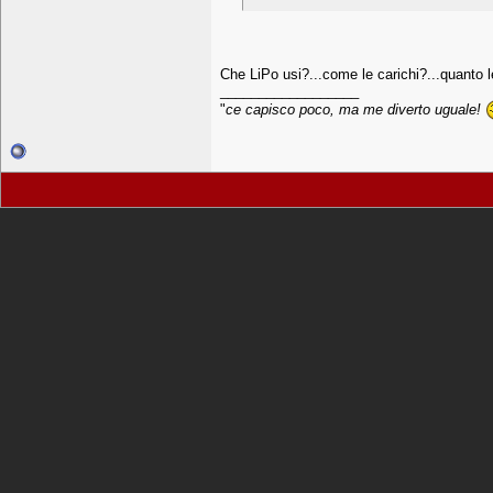
Che LiPo usi?...come le carichi?...quanto l
__________________
"
ce capisco poco, ma me diverto uguale!