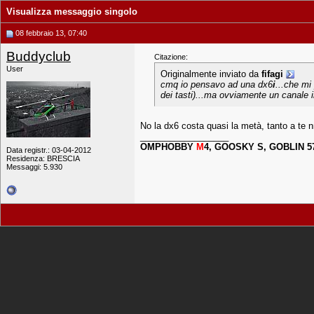
Visualizza messaggio singolo
08 febbraio 13, 07:40
Buddyclub
Citazione:
User
Originalmente inviato da
fifagi
cmq io pensavo ad una dx6
i
...che mi
dei tasti)...ma ovviamente un canale 
No la dx6 costa quasi la metà, tanto a te nn
__________________
OMPHOBBY
M
4, GOOSKY S, GOBLIN 5
Data registr.: 03-04-2012
Residenza: BRESCIA
Messaggi: 5.930