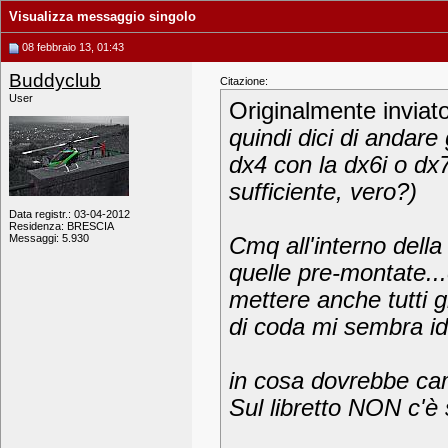
Visualizza messaggio singolo
08 febbraio 13, 01:43
Buddyclub
Citazione:
User
Originalmente inviat
quindi dici di andare
dx4 con la dx6i o dx7
sufficiente, vero?)
Data registr.: 03-04-2012
Residenza: BRESCIA
Messaggi: 5.930
Cmq all'interno della
quelle pre-montate..
mettere anche tutti gl
di coda mi sembra id
in cosa dovrebbe ca
Sul libretto NON c'è s