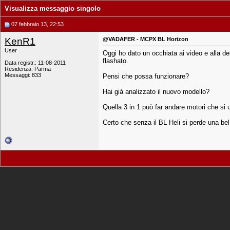
Visualizza messaggio singolo
07 febbraio 13, 22:53
KenR1
@VADAFER - MCPX BL Horizon
User
Oggi ho dato un occhiata ai video e alla 
flashato.
Data registr.: 11-08-2011
Residenza: Parma
Messaggi: 833
Pensi che possa funzionare?
Hai già analizzato il nuovo modello?
Quella 3 in 1 può far andare motori che si 
Certo che senza il BL Heli si perde una bel p