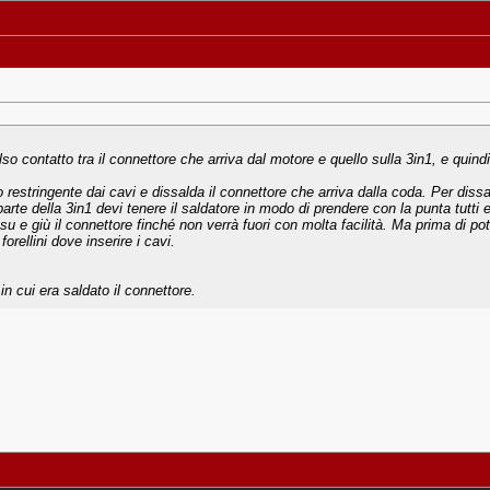
o contatto tra il connettore che arriva dal motore e quello sulla 3in1, e quindi 
mo restringente dai cavi e dissalda il connettore che arriva dalla coda. Per dis
a parte della 3in1 devi tenere il saldatore in modo di prendere con la punta tutt
u e giù il connettore finché non verrà fuori con molta facilità. Ma prima di pot
orellini dove inserire i cavi.
in cui era saldato il connettore.