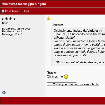
Visualizza messaggio singolo
07 febbraio 13, 22:44
edubu
User
Citazione:
Data registr.: 28-06-2009
Originalmente inviato da
Vadafer
Residenza: napoli
Ciao Edu, se ho capito bene hai un fals
Messaggi: 10.416
scheda, giusto?
S'è così con una forbici a togli il ter
stretto il connettore, mentre sull'altr
stagno si scioglie muovi leggermente s
stagno a molla, in modo liberare i due f
Spero sia comprensibile
EDIT: i cavi saldali dalla stessa parte 
Grazie !!!
Chiarissimo
__________________
http://www.youtube.com/user/edubufly