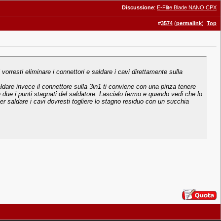
Discussione
:
E-Flite Blade NANO CPX
#
3574
(
permalink
)
Top
vorresti eliminare i connettori e saldare i cavi direttamente sulla
saldare invece il connettore sulla 3in1 ti conviene con una pinza tenere
i e due i punti stagnati del saldatore. Lascialo fermo e quando vedi che lo
er saldare i cavi dovresti togliere lo stagno residuo con un succhia