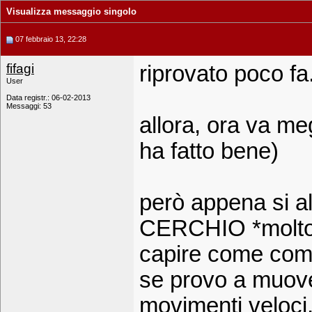
Visualizza messaggio singolo
07 febbraio 13, 22:28
fifagi
riprovato poco fa.
User
Data registr.: 06-02-2013
Messaggi: 53
allora, ora va meg
ha fatto bene)
però appena si al
CERCHIO *molto 
capire come comp
se provo a muover
movimenti veloci,