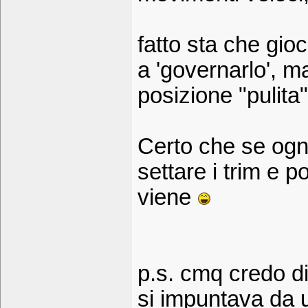
fatto sta che gio
a 'governarlo', 
posizione "pulita".
Certo che se ogn
settare i trim e p
viene
p.s. cmq credo d
si impuntava da u