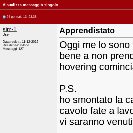
Visualizza messaggio singolo
24 gennaio 13, 23:36
sim-1
Apprendistato
User
Oggi me lo sono 
Data registr.: 11-12-2012
Residenza: milano
Messaggi: 127
bene a non pren
hovering cominci
P.S.
ho smontato la 
cavolo fate a lav
vi saranno venuti
_____________