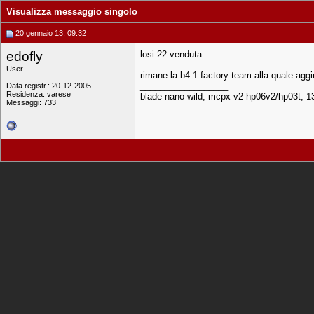
Visualizza messaggio singolo
20 gennaio 13, 09:32
edofly
losi 22 venduta
User
rimane la b4.1 factory team alla quale ag
__________________
Data registr.: 20-12-2005
Residenza: varese
blade nano wild, mcpx v2 hp06v2/hp03t, 1
Messaggi: 733