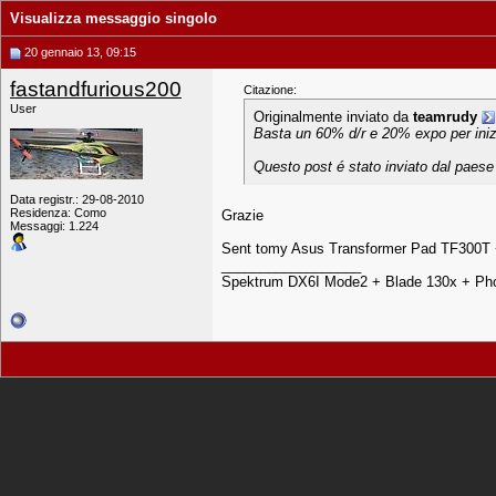
Visualizza messaggio singolo
20 gennaio 13, 09:15
fastandfurious200
Citazione:
User
Originalmente inviato da
teamrudy
Basta un 60% d/r e 20% expo per inizi
Questo post é stato inviato dal paese 
Data registr.: 29-08-2010
Residenza: Como
Grazie
Messaggi: 1.224
Sent tomy Asus Transformer Pad TF300T
__________________
Spektrum DX6I Mode2 + Blade 130x + Pho