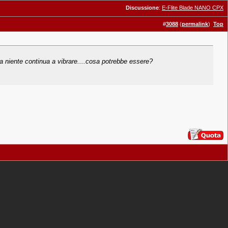
Discussione
:
E-Flite Blade NANO CPX
#
3088
(
permalink
)
Top
 ma niente continua a vibrare....cosa potrebbe essere?