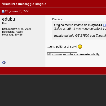
Visualizza messaggio singolo
20 gennaio 13, 05:58
edubu
Citazione:
User
Originalmente inviato da
rudyno14
Salve a tutti...il mio nano durante il 
Data registr.: 28-06-2009
Residenza: napoli
Messaggi: 10.416
Inviato dal mio GT-S7500 con Tapatal
...una pulitina ai servi
__________________
http://www.youtube.com/user/edubufly