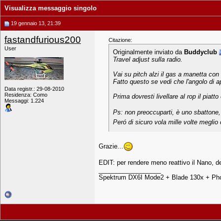
Visualizza messaggio singolo
19 gennaio 13, 21:39
fastandfurious200
Citazione:
User
Originalmente inviato da
Buddyclub
Travel adjust sulla radio.
Vai su pitch alzi il gas a manetta con
Fatto questo se vedi che l'angolo di ap
Data registr.: 29-08-2010
Residenza: Como
Prima dovresti livellare al rop il piatt
Messaggi: 1.224
Ps: non preoccuparti, è uno sbattone, 
Peró di sicuro vola mille volte megli
Grazie...
EDIT: per rendere meno reattivo il Nano, d
__________________
Spektrum DX6I Mode2 + Blade 130x + Pho