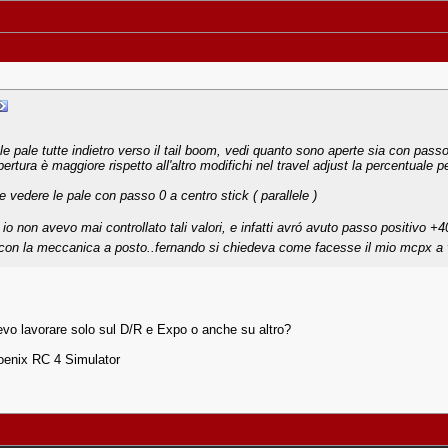
 le pale tutte indietro verso il tail boom, vedi quanto sono aperte sia con pass
ertura è maggiore rispetto all'altro modifichi nel travel adjust la percentuale p
o e vedere le pale con passo 0 a centro stick ( parallele )
io non avevo mai controllato tali valori, e infatti avró avuto passo positivo +4
o con la meccanica a posto..fernando si chiedeva come facesse il mio mcpx a 
evo lavorare solo sul D/R e Expo o anche su altro?
enix RC 4 Simulator