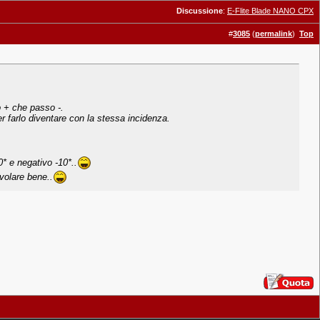
Discussione
:
E-Flite Blade NANO CPX
#
3085
(
permalink
)
Top
o + che passo -.
er farlo diventare con la stessa incidenza.
0* e negativo -10*..
volare bene..