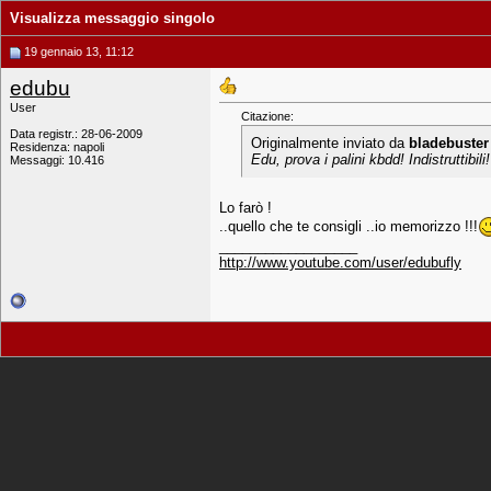
Visualizza messaggio singolo
19 gennaio 13, 11:12
edubu
User
Citazione:
Data registr.: 28-06-2009
Originalmente inviato da
bladebuster
Residenza: napoli
Edu, prova i palini kbdd! Indistruttibili!
Messaggi: 10.416
Lo farò !
..quello che te consigli ..io memorizzo !!!
__________________
http://www.youtube.com/user/edubufly