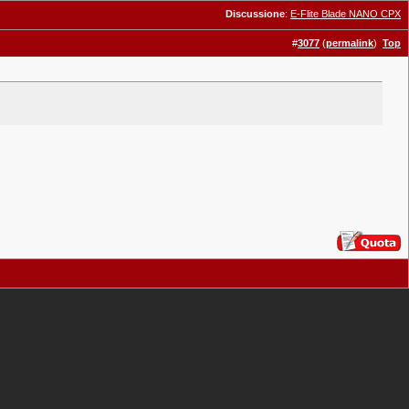
Discussione
:
E-Flite Blade NANO CPX
#
3077
(
permalink
)
Top