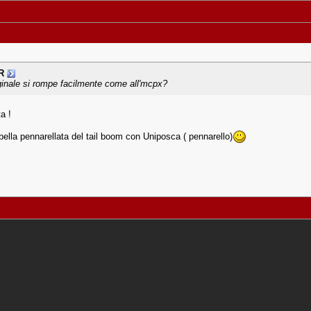
R
ginale si rompe facilmente come all'mcpx?
a !
 bella pennarellata del tail boom con Uniposca ( pennarello)