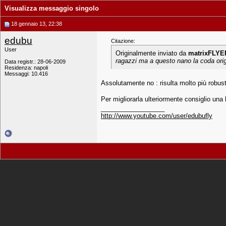
Visualizza messaggio singolo
18 gennaio 13, 22:38
edubu
Citazione:
User
Originalmente inviato da
matrixFLYE
ragazzi ma a questo nano la coda ori
Data registr.: 28-06-2009
Residenza: napoli
Messaggi: 10.416
Assolutamente no : risulta molto più robust
Per migliorarla ulteriormente consiglio una
__________________
http://www.youtube.com/user/edubufly