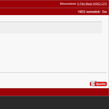
Discussione
:
E-Flite Blade NANO CPX
#
3073
(
permalink
)
Top