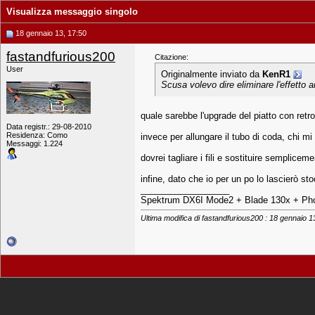
Visualizza messaggio singolo
18 gennaio 13, 17:50
fastandfurious200
Citazione:
User
Originalmente inviato da
KenR1
Scusa volevo dire eliminare l'effetto a
quale sarebbe l'upgrade del piatto con retr
Data registr.: 29-08-2010
Residenza: Como
invece per allungare il tubo di coda, chi m
Messaggi: 1.224
dovrei tagliare i fili e sostituire semplicem
infine, dato che io per un po lo lascierò stoc
__________________
Spektrum DX6I Mode2 + Blade 130x + Pho
Ultima modifica di fastandfurious200 : 18 gennaio 1