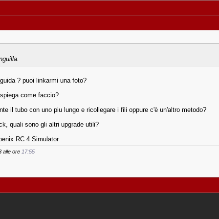
nguilla.
oguida ? puoi linkarmi una foto?
i spiega come faccio?
ente il tubo con uno piu lungo e ricollegare i fili oppure c'è un'altro metodo?
k, quali sono gli altri upgrade utili?
enix RC 4 Simulator
3 alle ore
17:55