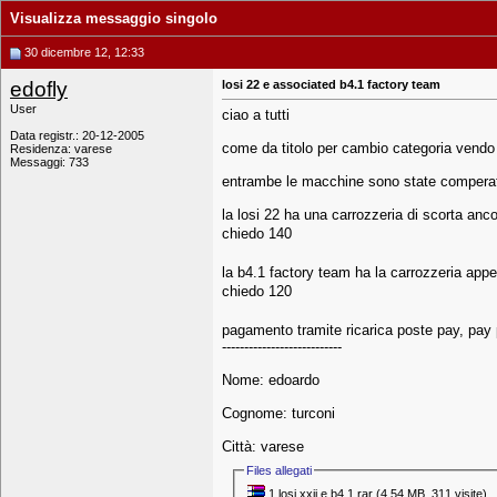
Visualizza messaggio singolo
30 dicembre 12, 12:33
edofly
losi 22 e associated b4.1 factory team
User
ciao a tutti
Data registr.: 20-12-2005
come da titolo per cambio categoria vendo 
Residenza: varese
Messaggi: 733
entrambe le macchine sono state comperate
la losi 22 ha una carrozzeria di scorta anco
chiedo 140
la b4.1 factory team ha la carrozzeria appen
chiedo 120
pagamento tramite ricarica poste pay, pay
---------------------------
Nome: edoardo
Cognome: turconi
Città: varese
Files allegati
1 losi xxii e b4.1.rar‎
(4,54 MB, 311 visite)