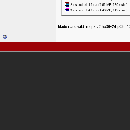
2 losi xxii e b4.1.rar‎
(4,61 MB, 169 visite)
3 losi xxii e b4.1.rar‎
(4,46 MB, 142 visite)
__________________
blade nano wild, mcpx v2 hp06v2/hp03t, 1