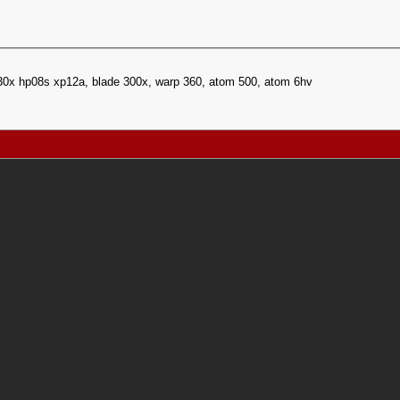
30x hp08s xp12a, blade 300x, warp 360, atom 500, atom 6hv