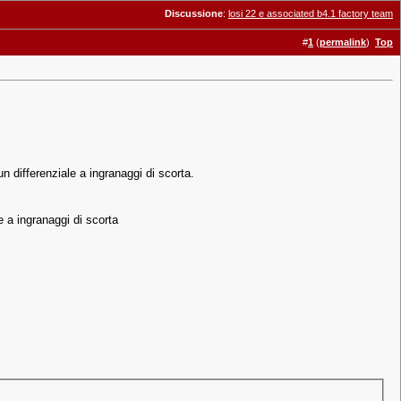
Discussione
:
losi 22 e associated b4.1 factory team
#
1
(
permalink
)
Top
n differenziale a ingranaggi di scorta.
e a ingranaggi di scorta