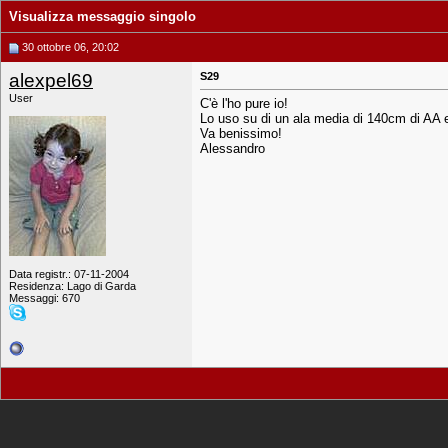
Visualizza messaggio singolo
30 ottobre 06, 20:02
alexpel69
S29
User
C'è l'ho pure io!
Lo uso su di un ala media di 140cm di AA 
Va benissimo!
Alessandro
Data registr.: 07-11-2004
Residenza: Lago di Garda
Messaggi: 670