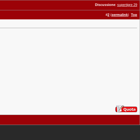
Discussione
:
supertigre 29
#
2
(
permalink
)
Top