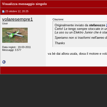
Visualizza messaggio singolo
23 ottobre 12, 20:25
volaresempre1
Citazione:
User
Originalmente inviato da
stefanozzo
Certo! Le tengo sempre stoccate in un
La uso su un Elektro Junior che è stat
Speriamo non si trasformi nell'aereo d
Thanks
Data registr.: 19-03-2011
Messaggi: 3.577
va bè dai allora usala, dosa il motore e vol