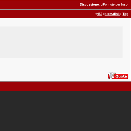
Discussione
:
LiPo, note per l'uso.
#
452
(
permalink
)
Top