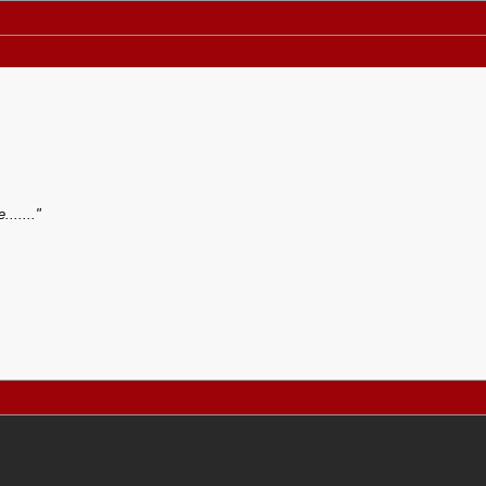
......"