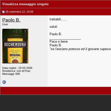
Visualizza messaggio singolo
26 settembre 12, 19:58
Paolo B.
trattabili......
User
saluti
Paolo B.
__________________
Pace e bene
Paolo B.
"se l'anziano potesse ed il giovane sapesse.
Data registr.: 19-03-2009
Residenza: son di Prao
Messaggi: 608