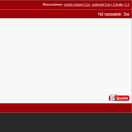
Discussione
:
vendo motore Cox, materiali Cox+ Cipolla j 1,5
#
10
(
permalink
)
Top