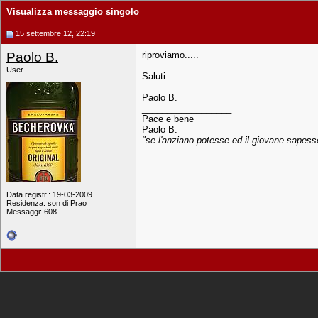
Visualizza messaggio singolo
15 settembre 12, 22:19
Paolo B.
riproviamo.....
User
Saluti
Paolo B.
__________________
Pace e bene
Paolo B.
"se l'anziano potesse ed il giovane sapesse.
Data registr.: 19-03-2009
Residenza: son di Prao
Messaggi: 608