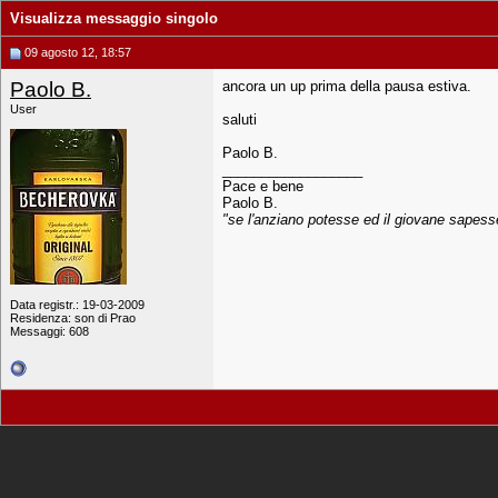
Visualizza messaggio singolo
09 agosto 12, 18:57
Paolo B.
ancora un up prima della pausa estiva.
User
saluti
Paolo B.
__________________
Pace e bene
Paolo B.
"se l'anziano potesse ed il giovane sapesse.
Data registr.: 19-03-2009
Residenza: son di Prao
Messaggi: 608