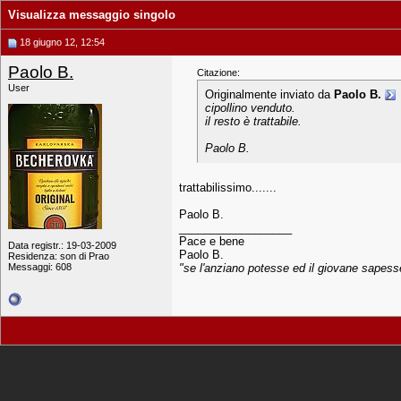
Visualizza messaggio singolo
18 giugno 12, 12:54
Paolo B.
Citazione:
User
Originalmente inviato da
Paolo B.
cipollino venduto.
il resto è trattabile.
Paolo B.
trattabilissimo.......
Paolo B.
__________________
Pace e bene
Data registr.: 19-03-2009
Paolo B.
Residenza: son di Prao
Messaggi: 608
"se l'anziano potesse ed il giovane sapesse.