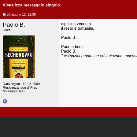
Visualizza messaggio singolo
05 giugno 12, 22:36
Paolo B.
cipollino venduto.
il resto è trattabile.
User
Paolo B.
__________________
Pace e bene
Paolo B.
"se l'anziano potesse ed il giovane sapesse.
Data registr.: 19-03-2009
Residenza: son di Prao
Messaggi: 608