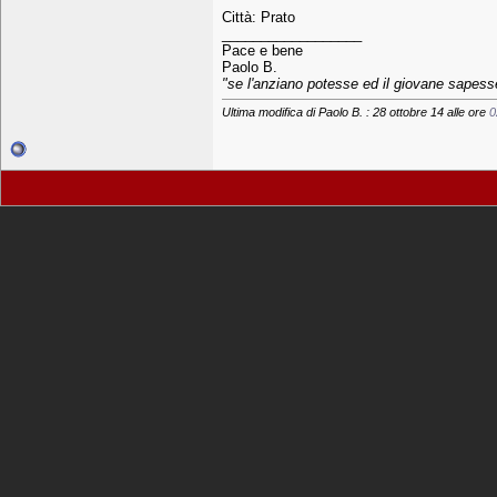
Città: Prato
__________________
Pace e bene
Paolo B.
"se l'anziano potesse ed il giovane sapesse.
Ultima modifica di Paolo B. : 28 ottobre 14 alle ore
0