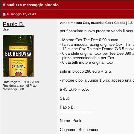
Visualizza messaggio singolo
16 maggio 12, 21:43
Paolo B.
vendo motore Cox, materiali Cox+ Cipolla j 1,5
User
per finanziare nuovo progetto vendo il seg
- Motore Cox Tee Dee 0.90 nuovo
- tanica miscela racing originale Cox Thimb
- 12 eliche Cox Thimble Drome 7x3.5 nuov
- 6 candele originali Cox per Tee Dee 090 a
- pinza accendicandela per Cox
- 6 castelli motore originali Cox
solo in blocco 290 euro + S.S.
- motore cipolla Junior 1.5 cc acceso una 
Data registr.: 19-03-2009
Residenza: son di Prao
a 45 Euro + S.S.
Messaggi: 608
Saluti
Paolo B.
---------------------------
Nome: Paolo
Cognome: Becherucci