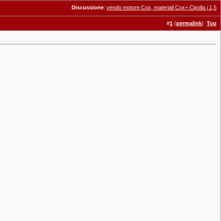
Discussione
:
vendo motore Cox, materiali Cox+ Cipolla j 1,5
#
1
(
permalink
)
Top