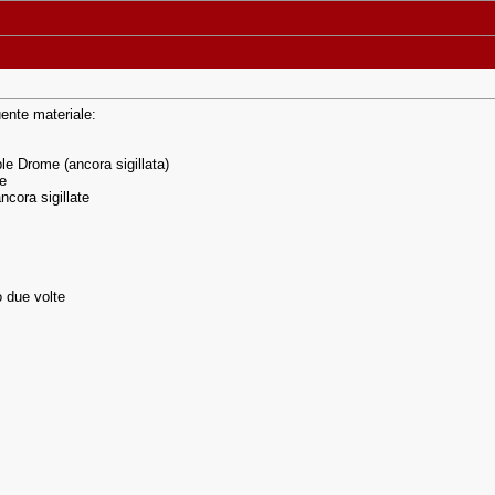
uente materiale:
le Drome (ancora sigillata)
e
ncora sigillate
o due volte