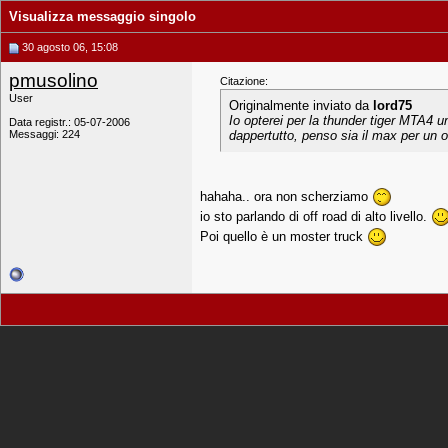
Visualizza messaggio singolo
30 agosto 06, 15:08
pmusolino
Citazione:
User
Originalmente inviato da
lord75
Io opterei per la thunder tiger MTA4 u
Data registr.: 05-07-2006
Messaggi: 224
dappertutto, penso sia il max per un o
hahaha.. ora non scherziamo
io sto parlando di off road di alto livello.
Poi quello è un moster truck