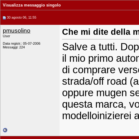
Visualizza messaggio singolo
30 agosto 06, 11:55
pmusolino
Che mi dite della 
User
Salve a tutti. Do
Data registr.: 05-07-2006
Messaggi: 224
il mio primo auto
di comprare vers
strada/off road 
oppure mugen sei
questa marca, vo
modelloinizierei a