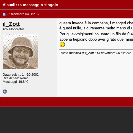
Visualizza messaggio singolo
22 dicembre 04, 19:16
il_Zott
questa invece è la campana, i mangeti che 
è quasi nullo, sicuramente molto meno di u
Adv Moderator
Per gli avvolgimenti ho usato un filo da 0
appena tiepidino dopo aver girato due minut
Ultima modifica di il_Zott : 13 novembre 06 alle ore
Data registr.: 14-10-2002
Residenza: Roma
Messaggi: 19.840