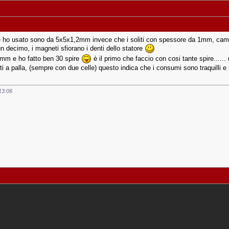
ho usato sono da 5x5x1,2mm invece che i soliti con spessore da 1mm, cambia 
n decimo, i magneti sfiorano i denti dello statore
,4mm e ho fatto ben 30 spire
è il primo che faccio con cosi tante spire.....
i a palla, (sempre con due celle) questo indica che i consumi sono traquilli e
13:06