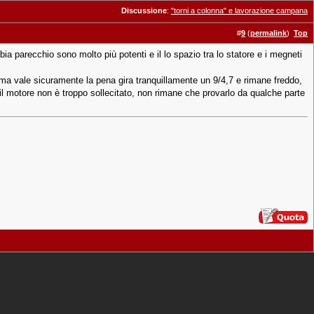
Discussione
:
"torni a colonna" e lavorazione campana
#
9
(
permalink
)
Top
parecchio sono molto più potenti e il lo spazio tra lo statore e i megneti
. ma vale sicuramente la pena gira tranquillamente un 9/4,7 e rimane freddo,
 il motore non è troppo sollecitato, non rimane che provarlo da qualche parte