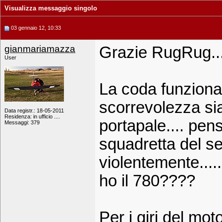
Visualizza messaggio singolo
03 gennaio 12, 10:33
gianmariamazza
Grazie RugRug..
User
La coda funziona
scorrevolezza si
Data registr.: 18-05-2011
Residenza: in ufficio ....
portapale.... pen
Messaggi: 379
squadretta del s
violentemente....
ho il 780????
Per i giri del mot