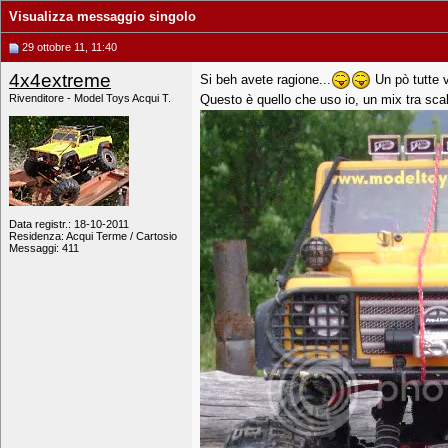
Visualizza messaggio singolo
29 ottobre 11, 11:40
4x4extreme
Si beh avete ragione...
Un pò tutte v
Questo è quello che uso io, un mix tra scal
Rivenditore - Model Toys Acqui T.
Data registr.: 18-10-2011
Residenza: Acqui Terme / Cartosio
Messaggi: 411