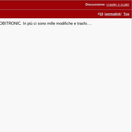
Discussione
:
crawler o scaler
#
10
(
permalink
)
Top
OBITRONIC. In più ci sono mille modifiche e trasfo....