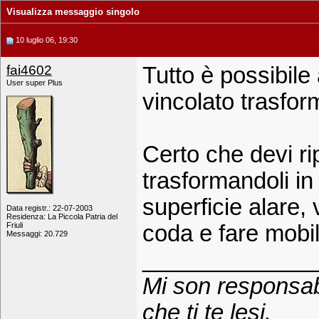
Visualizza messaggio singolo
10 luglio 06, 19:30
fai4602
Tutto è possibile
User super Plus
vincolato trasfor
Certo che devi ri
trasformandoli in 
superficie alare, 
Data registr.: 22-07-2003
Residenza: La Piccola Patria del
Friuli
coda e fare mobile
Messaggi: 20.729
_____________
Mi son responsab
che ti te lesi.