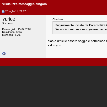
Visualizza messaggio singolo
20 luglio 11, 21:17
Yuri62
Citazione:
Sospeso
Originalmente inviato da
PiccoloNoG
Secondo il mio modesto parere baster
Data registr.: 15-04-2007
Residenza: biella
Messaggi: 1.706
ciao,è difficile essere saggio e permaloso
saluti yuri