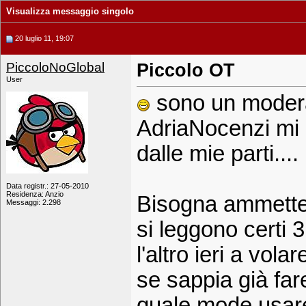
Visualizza messaggio singolo
20 luglio 11, 19:07
PiccoloNoGlobal
Piccolo OT
User
sono un modera
AdriaNocenzi mi 
dalle mie parti....
Data registr.: 27-05-2010
Residenza: Anzio
Bisogna ammettere
Messaggi: 2.298
si leggono certi 
l'altro ieri a vo
se sappia già fare
quale mode usare