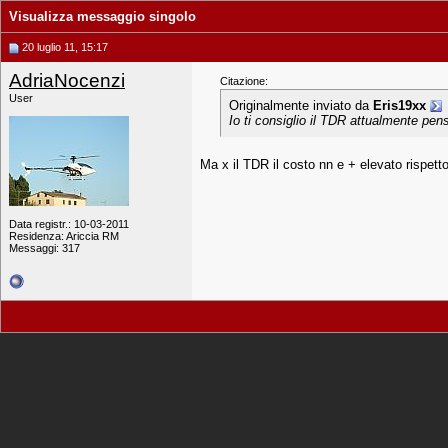
Visualizza messaggio singolo
20 luglio 11, 15:17
AdriaNocenzi
Citazione:
User
Originalmente inviato da
Eris19xx
Io ti consiglio il TDR attualmente pen
Ma x il TDR il costo nn e + elevato rispett
Data registr.: 10-03-2011
Residenza: Ariccia RM
Messaggi: 317