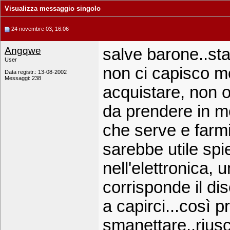
Visualizza messaggio singolo
24 novembre 03, 16:06
Angqwe
salve barone..sta
User
non ci capisco mo
Data registr.: 13-08-2002
Messaggi: 238
acquistare, non 
da prendere in m
che serve e farm
sarebbe utile spi
nell'elettronica, 
corrisponde il di
a capirci...così p
smanettare..riusc