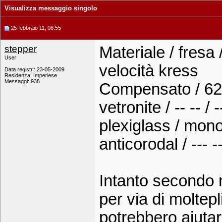
Visualizza messaggio singolo
25 febbraio 11, 08:55
stepper
Materiale / fresa 
User
velocità kress
Data registr.: 23-05-2009
Residenza: Imperiese
Messaggi: 938
Compensato / 626
vetronite / -- -- / 
plexiglass / monota
anticorodal / --- --
Intanto secondo 
per via di moltepl
potrebbero aiutar