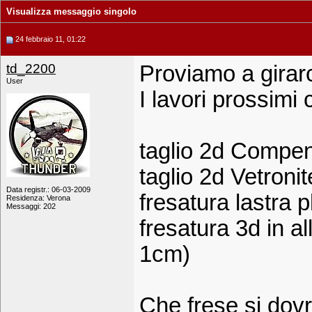
Visualizza messaggio singolo
24 febbraio 11, 01:22
td_2200
Proviamo a girarc
User
I lavori prossimi
taglio 2d Compe
taglio 2d Vetron
Data registr.: 06-03-2009
fresatura lastra p
Residenza: Verona
Messaggi: 202
fresatura 3d in a
1cm)
Che frese si dovr