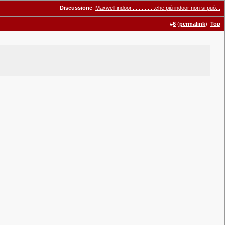
Discussione
:
Maxwell indoor................che più indoor non si può...
#
6
(
permalink
)
Top