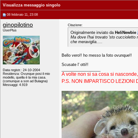
Visualizza messaggio singolo
08 febbraio 11, 23:08
ginopilotino
Citazione:
UserPlus
Originalmente inviato da
HeliNewbie
Ma dove l'hai trovato 'sto cuccioletto m
che meraviglia.....
Bello vero!! ho messo la foto ovunque!!
Scusate l' otti!!
__________________
Data registr.: 24-10-2004
A volte non si sa cosa si nasconde
Residenza: Ovunque posi il mio
modello, quella è la mia casa.
P.S. NON IMPARTISCO LEZIONI D
(comunque a son ad Bulagna)
Messaggi: 4.919