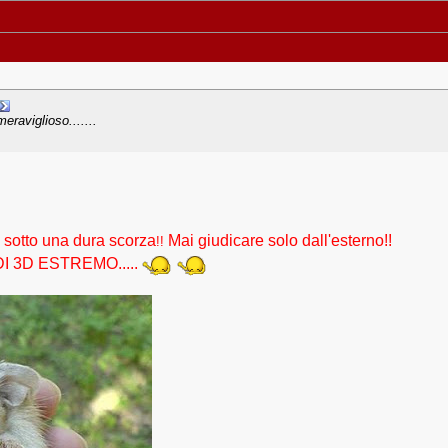
eraviglioso.......
, sotto una dura scorza
Mai giudicare solo dall'esterno!!
!!
I 3D ESTREMO.....