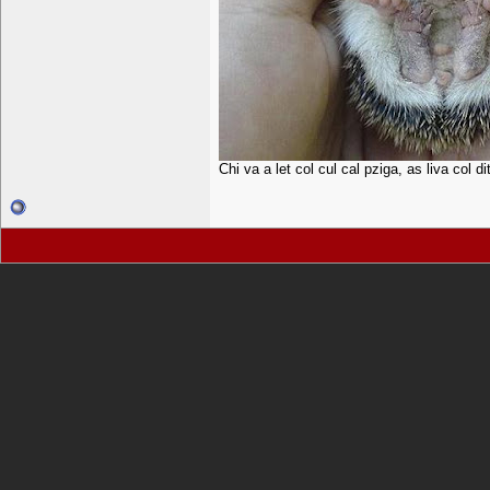
Chi va a let col cul cal pziga, as liva col d