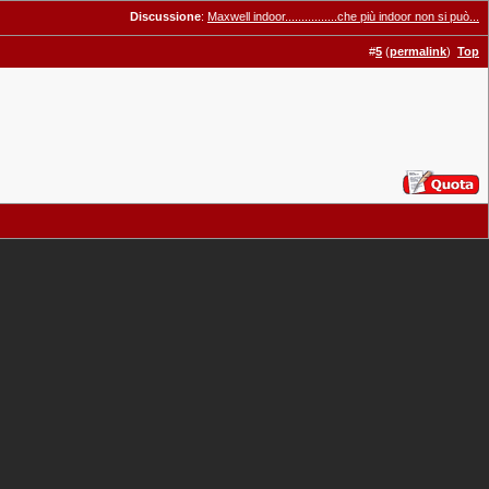
Discussione
:
Maxwell indoor................che più indoor non si può...
#
5
(
permalink
)
Top