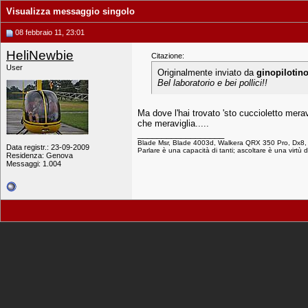
Visualizza messaggio singolo
08 febbraio 11, 23:01
HeliNewbie
Citazione:
User
Originalmente inviato da
ginopilotin
Bel laboratorio e bei pollici!!
Ma dove l'hai trovato 'sto cuccioletto meravi
che meraviglia.....
__________________
Blade Msr, Blade 4003d, Walkera QRX 350 Pro, Dx8,
Data registr.: 23-09-2009
Parlare è una capacità di tanti; ascoltare è una virtù 
Residenza: Genova
Messaggi: 1.004