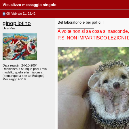
Visualizza messaggio singolo
08 febbraio 11, 22:42
ginopilotino
Bel laboratorio e bei pollici!!
__________________
UserPlus
A volte non si sa cosa si nasconde
P.S. NON IMPARTISCO LEZIONI D
Data registr.: 24-10-2004
Residenza: Ovunque posi il mio
modello, quella è la mia casa.
(comunque a son ad Bulagna)
Messaggi: 4.919