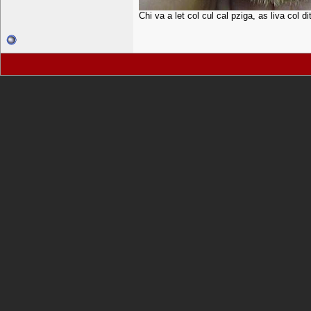
Chi va a let col cul cal pziga, as liva col d